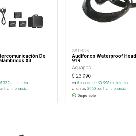
OUT11465-C
ntercomunicación De
Audífonos Waterproof Hea
nalámbricos X3
919
Aquapac
$
23.990
5.332
sin interés
en
6
cuotas de $
3.998
sin interés
or transferencia.
ahorras
$
960
por transferencia.
Disponible