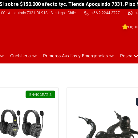
S! sobre $150.000 afecto tyc. Tienda Apoquindo 7331. Piso 
9:00
-
Apoquindo 7331 Of 918 - Santiago - Chile
|
+56 2 2244 3777
|
+
LIQUI
Cuchillería
Primeros Auxilios y Emergencias
Pesca
ENVÍO
GRATIS