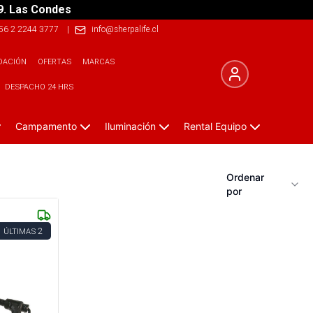
9. Las Condes
56 2 2244 3777
|
info@sherpalife.cl
DACIÓN
OFERTAS
MARCAS
DESPACHO 24 HRS
Campamento
Iluminación
Rental Equipo
Ordenar
por
2
ÚLTIMAS