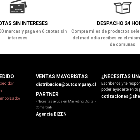
OTAS SIN INTERESES
DESPACHO 24 HO
00 marcas y paga en 6 cuotas sin
Compra miles de productos sele
intereses
del mediodía recibes en el mism
de comunas
EDIDO
VENTAS MAYORISTAS
¿NECESITAS UN
pedido?
Escríbenos y te resp
distribucion@outcompany.cl
poder ayudarte en tu 
s
PARTNER
cotizaciones@sher
eembolsado?
¿Necesitas ayuda en Marketing Digital -
Comercial?
Agencia BIZEN