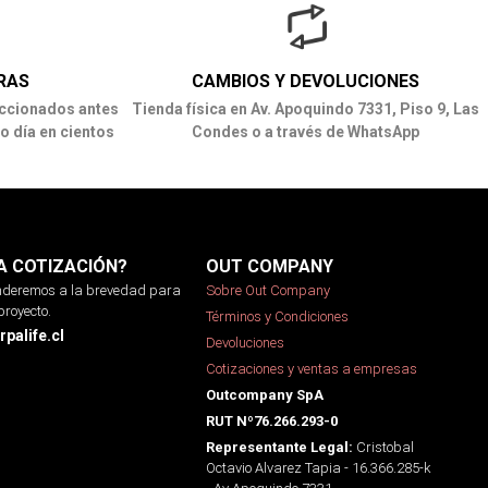
RAS
CAMBIOS Y DEVOLUCIONES
ccionados antes
Tienda física en Av. Apoquindo 7331, Piso 9, Las
o día en cientos
Condes o a través de WhatsApp
A COTIZACIÓN?
OUT COMPANY
onderemos a la brevedad para
Sobre Out Company
proyecto.
Términos y Condiciones
palife.cl
Devoluciones
Cotizaciones y ventas a empresas
Outcompany SpA
RUT Nº76.266.293-0
Cristobal
Representante Legal:
Octavio Alvarez Tapia - 16.366.285-k