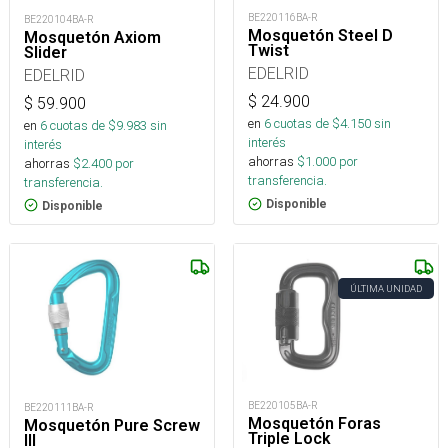
BE220116BA-R
BE220104BA-R
Mosquetón Steel D
Mosquetón Axiom
Twist
Slider
EDELRID
EDELRID
$
24.900
$
59.900
en
6
cuotas de $
4.150
sin
en
6
cuotas de $
9.983
sin
interés
interés
ahorras
$
1.000
por
ahorras
$
2.400
por
transferencia.
transferencia.
Disponible
Disponible
ÚLTIMA UNIDAD
BE220105BA-R
BE220111BA-R
Mosquetón Foras
Mosquetón Pure Screw
Triple Lock
III