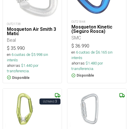
OUT21844
OUT21738
Mosqueton Kinetic
Mosqueton Air Smith 3
(Seguro Rosca)
Matic
SMC
Beal
$
36.990
$
35.990
en
6
cuotas de $
6.165
sin
en
6
cuotas de $
5.998
sin
interés
interés
ahorras
$
1.480
por
ahorras
$
1.440
por
transferencia.
transferencia.
Disponible
Disponible
3
ÚLTIMAS