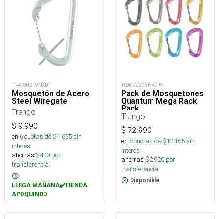
TRA100219NAD
TRA090205NAD-R
Mosquetón de Acero
Pack de Mosquetones
Steel Wiregate
Quantum Mega Rack
Pack
Trango
Trango
$
9.990
$
72.990
en
6
cuotas de $
1.665
sin
en
6
cuotas de $
12.165
sin
interés
interés
ahorras
$
400
por
ahorras
$
2.920
por
transferencia.
transferencia.
Disponible
LLEGA MAÑANA✔️TIENDA
APOQUINDO