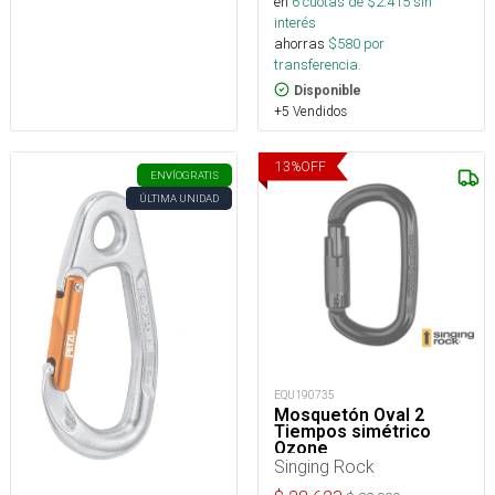
en
6
cuotas de $
2.415
sin
interés
ahorras
$
580
por
transferencia.
Disponible
+5 Vendidos
13
%
OFF
ENVÍO
GRATIS
ÚLTIMA UNIDAD
EQU190735
Mosquetón Oval 2
Tiempos simétrico
Ozone
Singing Rock