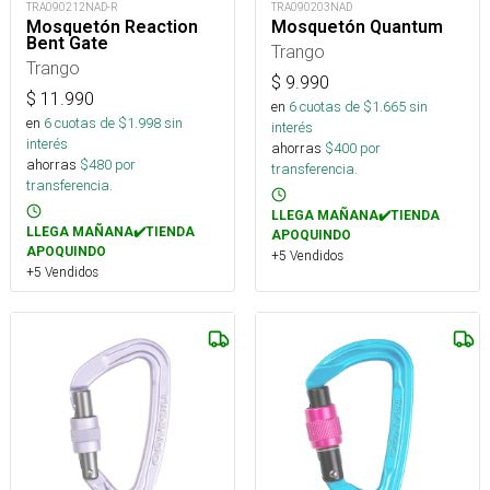
TRA090212NAD-R
TRA090203NAD
Mosquetón Reaction
Mosquetón Quantum
Bent Gate
Trango
Trango
$
9.990
$
11.990
en
6
cuotas de $
1.665
sin
en
6
cuotas de $
1.998
sin
interés
interés
ahorras
$
400
por
ahorras
$
480
por
transferencia.
transferencia.
LLEGA MAÑANA✔️TIENDA
LLEGA MAÑANA✔️TIENDA
APOQUINDO
APOQUINDO
+5 Vendidos
+5 Vendidos