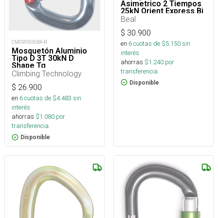
Asimetrico 2 Tiempos
25kN Orient Express Bi
Matic
Beal
$
30.900
CM090506BA-R
en
6
cuotas de $
5.150
sin
Mosquetón Aluminio
interés
Tipo D 3T 30kN D
ahorras
$
1.240
por
Shape Tg
transferencia.
Climbing Technology
Disponible
$
26.900
en
6
cuotas de $
4.483
sin
interés
ahorras
$
1.080
por
transferencia.
Disponible