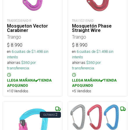
TRA090206NAD-R
TRA110215NAD
Mosqueton Vector
Mosquetón Phase
Carabiner
Straight Wire
Trango
Trango
$
8.990
$
8.990
en
6
cuotas de $
1.498
sin
en
6
cuotas de $
1.498
sin
interés
interés
ahorras
$
360
por
ahorras
$
360
por
transferencia.
transferencia.
LLEGA MAÑANA✔️TIENDA
LLEGA MAÑANA✔️TIENDA
APOQUINDO
APOQUINDO
+10 Vendidos
+5 Vendidos
2
ÚLTIMAS