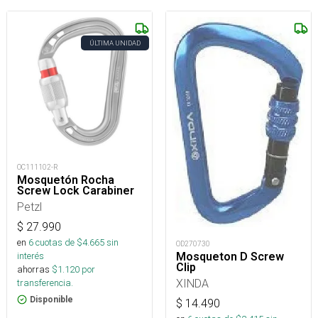
ÚLTIMA UNIDAD
OC111102-R
Mosquetón Rocha
Screw Lock Carabiner
Petzl
$
27.990
en
6
cuotas de $
4.665
sin
OD270730
Mosqueton D Screw
interés
Clip
ahorras
$
1.120
por
XINDA
transferencia.
Disponible
$
14.490