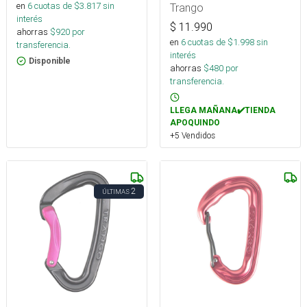
en
6
cuotas de $
3.817
sin
Trango
interés
$
11.990
ahorras
$
920
por
en
6
cuotas de $
1.998
sin
transferencia.
interés
Disponible
ahorras
$
480
por
transferencia.
LLEGA MAÑANA✔️TIENDA
APOQUINDO
+5 Vendidos
2
ÚLTIMAS