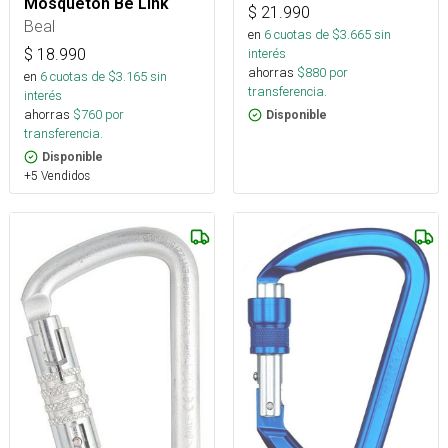
Mosqueton Be Link
$
21.990
Beal
en
6
cuotas de $
3.665
sin
$
18.990
interés
ahorras
$
880
por
en
6
cuotas de $
3.165
sin
transferencia.
interés
ahorras
$
760
por
Disponible
transferencia.
Disponible
+5 Vendidos