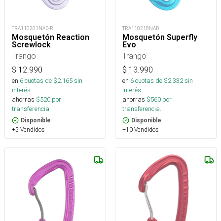
TRA110201NAD-R
TRA110218NAD
Mosquetón Reaction
Mosquetón Superfly
Screwlock
Evo
Trango
Trango
$
12.990
$
13.990
en
6
cuotas de $
2.165
sin
en
6
cuotas de $
2.332
sin
interés
interés
ahorras
$
520
por
ahorras
$
560
por
transferencia.
transferencia.
Disponible
Disponible
+5 Vendidos
+10 Vendidos