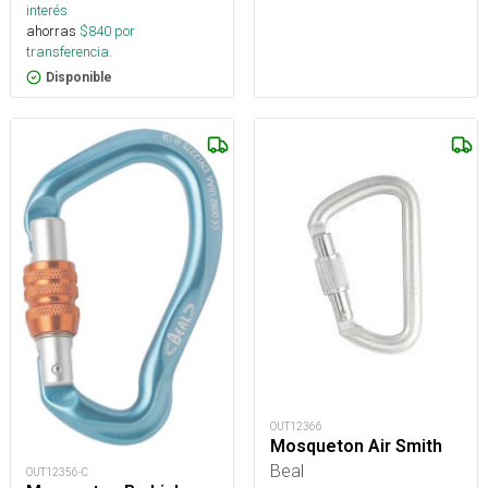
interés
ahorras
$
840
por
transferencia.
Disponible
OUT12366
Mosqueton Air Smith
Beal
OUT12356-C