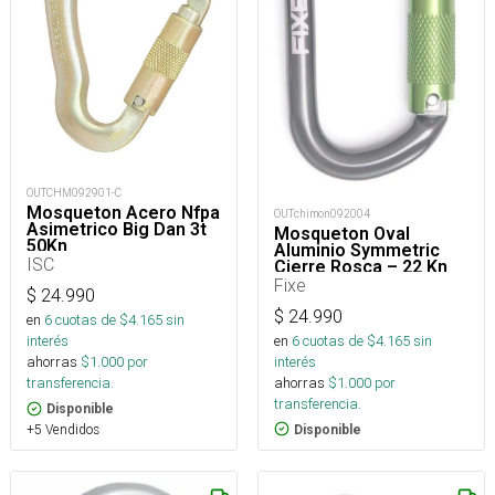
OUTCHM092901-C
Mosqueton Acero Nfpa
OUTchimon092004
Asimetrico Big Dan 3t
Mosqueton Oval
50Kn
Aluminio Symmetric
ISC
Cierre Rosca – 22 Kn
Fixe
$
24.990
$
24.990
en
6
cuotas de $
4.165
sin
en
6
cuotas de $
4.165
sin
interés
interés
ahorras
$
1.000
por
ahorras
$
1.000
por
transferencia.
transferencia.
Disponible
+5 Vendidos
Disponible