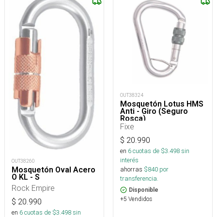
OUT38324
Mosquetón Lotus HMS
Anti - Giro (Seguro
Rosca)
Fixe
$
20.990
en
6
cuotas de $
3.498
sin
interés
OUT38260
ahorras
$
840
por
Mosquetón Oval Acero
O KL - S
transferencia.
Rock Empire
Disponible
+5 Vendidos
$
20.990
en
6
cuotas de $
3.498
sin