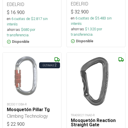
EDELRID
EDELRID
$
32.900
$
16.900
en
6
cuotas de $
5.483
sin
en
6
cuotas de $
2.817
sin
interés
interés
ahorras
$
1.320
por
ahorras
$
680
por
transferencia.
transferencia.
Disponible
Disponible
2
ÚLTIMAS
BE200113BA-R
Mosquetón Pillar Tg
Climbing Technology
TRA090211NAD-R
Mosquetón Reaction
$
22.900
Straight Gate