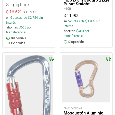
Tipo D Sin Seguro 22kN
Puput Sraight
Singing Rock
Fixe
$
16.521
$
18.990
$
11.900
en
6
cuotas de $
2.754
sin
en
6
cuotas de $
1.983
sin
interés
interés
ahorras
$
660
por
ahorras
$
480
por
transferencia.
transferencia.
Disponible
Disponible
+30 Vendidos
CM010408BA-R
Mosquetón Aluminio