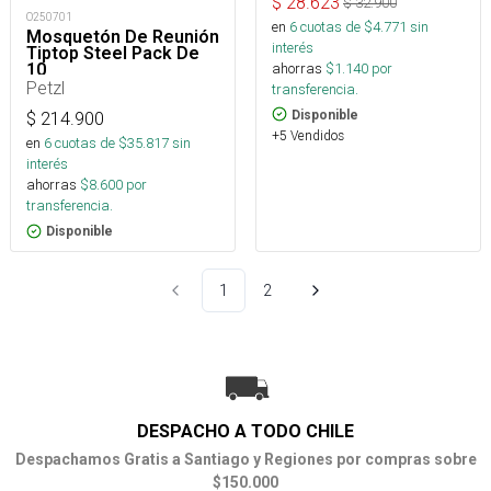
$
28.623
$
32.900
O250701
en
6
cuotas de $
4.771
sin
Mosquetón De Reunión
interés
Tiptop Steel Pack De
ahorras
$
1.140
por
10
Petzl
transferencia.
Disponible
$
214.900
+5 Vendidos
en
6
cuotas de $
35.817
sin
interés
ahorras
$
8.600
por
transferencia.
Disponible
1
2
DESPACHO A TODO CHILE
Despachamos Gratis a Santiago y Regiones por compras sobre
$150.000