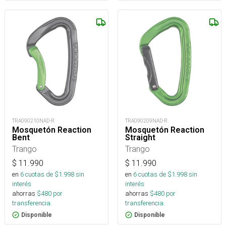
TRA090210NAD-R
TRA090209NAD-R
Mosquetón Reaction
Mosquetón Reaction
Bent
Straight
Trango
Trango
$
11.990
$
11.990
en
6
cuotas de $
1.998
sin
en
6
cuotas de $
1.998
sin
interés
interés
ahorras
$
480
por
ahorras
$
480
por
transferencia.
transferencia.
Disponible
Disponible