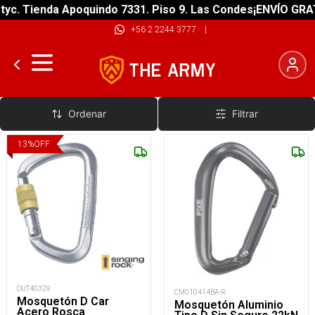
Tienda Apoquindo 7331. Piso 9. Las Condes
¡ENVÍO GRATIS! s
+56 2 2244 3777
|
Asimétrico y D
Ordenar
Filtrar
13
%
OFF
OUT40329
CM010414BA-R
Mosquetón D Car
Mosquetón Aluminio
Acero Rosca