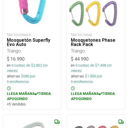
TRA110220NAD-R
TRA110216NAD
Mosquetón Superfly
Mosquetones Phase
Evo Auto
Rack Pack
Trango
Trango
$
16.990
$
44.990
en
6
cuotas de $
2.832
sin
en
6
cuotas de $
7.498
sin
interés
interés
ahorras
$
680
por
ahorras
$
1.800
por
transferencia.
transferencia.
LLEGA MAÑANA✔️TIENDA
LLEGA MAÑANA✔️TIENDA
APOQUINDO
APOQUINDO
+5 Vendidos