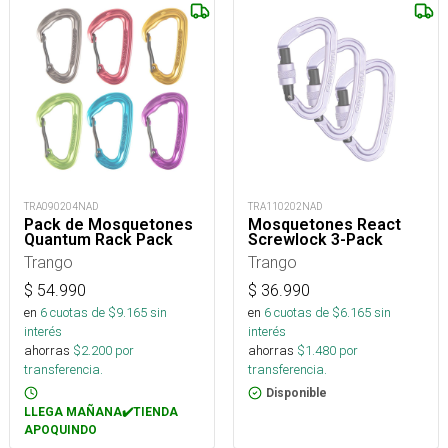
TRA090204NAD
TRA110202NAD
Pack de Mosquetones
Mosquetones React
Quantum Rack Pack
Screwlock 3-Pack
Trango
Trango
$
54.990
$
36.990
en
6
cuotas de $
9.165
sin
en
6
cuotas de $
6.165
sin
interés
interés
ahorras
$
2.200
por
ahorras
$
1.480
por
transferencia.
transferencia.
Disponible
LLEGA MAÑANA✔️TIENDA
APOQUINDO