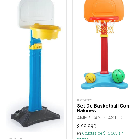
BW120320
Set De Basketball Con
Balones
AMERICAN PLASTIC
$
99.990
en
6
cuotas de $
16.665
sin