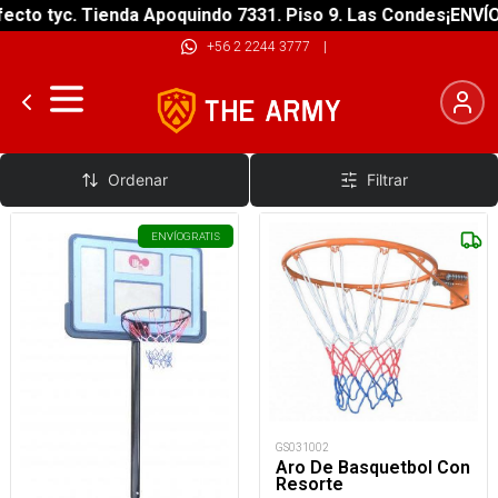
cto tyc. Tienda Apoquindo 7331. Piso 9. Las Condes
¡ENVÍO 
+56 2 2244 3777
|
Aros de Básquetbol
Ordenar
Filtrar
ENVÍO
GRATIS
GS031002
Aro De Basquetbol Con
Resorte