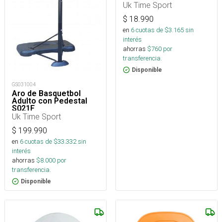
Uk Time Sport
$
18.990
en
6
cuotas de $
3.165
sin
interés
ahorras
$
760
por
transferencia.
Disponible
GS031004
Aro de Basquetbol
Adulto con Pedestal
S021F
Uk Time Sport
$
199.990
en
6
cuotas de $
33.332
sin
interés
ahorras
$
8.000
por
transferencia.
Disponible