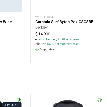
TEC241111NA-R
ow Wide
Carnada Surf Bytes Pez GSGSBB
Berkley
$
14.990
en
6
cuotas de $
2.498
sin interés
ahorras
$
600
por transferencia.
Disponible
2
ÚLTIMAS