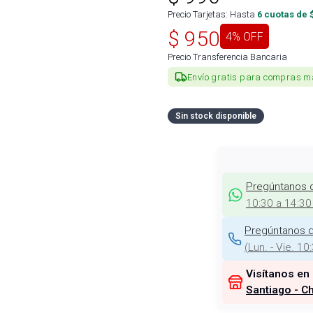
Precio Tarjetas: Hasta
6
cuotas de 
$
950
4
% OFF
Precio Transferencia Bancaria
Envío gratis para compras m
Sin stock disponible
Pregúntanos 
10:30 a 14:30
Pregúntanos d
(
Lun. - Vie. 10
Visítanos en
Santiago - Ch