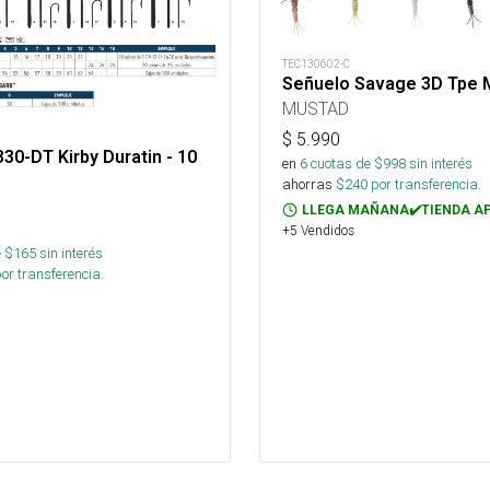
TEC130602-C
Señuelo Savage 3D Tpe 
MUSTAD
$
5.990
30-DT Kirby Duratin - 10
en
6
cuotas de $
998
sin interés
ahorras
$
240
por transferencia.
LLEGA MAÑANA✔️TIENDA A
+5 Vendidos
 $
165
sin interés
or transferencia.