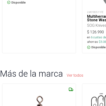
Disponible
LMO180511FE
Multiherr
Stone Was
SOG Knive
$
126.990
en
6
cuotas de
ahorras
$
5.0
Disponible
Más de la marca
Ver todos