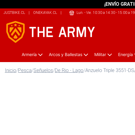
¡ENVÍO GRATI
JUSTBIKE.CL
|
ONEKAYAK.CL
|
SHERPALIFE.CL
Lun. - Vie. 10:30 a 14:30 - 15:00 a 1
Armería
Arcos y Ballestas
Militar
Energía
Inicio
/
Pesca
/
Señuelos
/
De Rio - Lago
/
Anzuelo Triple 3551-DS