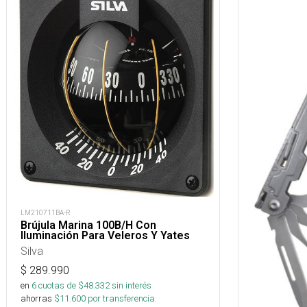
LM210711BA-R
Brújula Marina 100B/H Con
Iluminación Para Veleros Y Yates
Silva
$
289.990
en
6
cuotas de $
48.332
sin interés
ahorras
$
11.600
por transferencia.