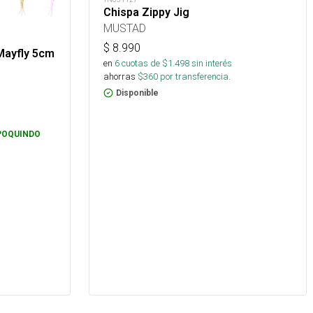
Chispa Zippy Jig
MUSTAD
$
8.990
Mayfly 5cm
en
6
cuotas de $
1.498
sin interés
ahorras
$
360
por transferencia.
Disponible
POQUINDO