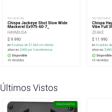
TEC140421BA
TEC140415BA-R
Chispa Jackeye Shot Slow Wide
Chispa Hay
Mackerel Ex975-60-7_
Vibe Full 
HAYABUSA
ZEAKE
$
9.990
$
11.990
en
6
cuotas de $
1.665
sin interés
en
6
cuotas de
ahorras
$
400
por transferencia.
ahorras
$
480
Disponible
Disponible
+5 Vendidos
+5 Vendidos
Últimos Vistos
ENVÍO
GRATIS