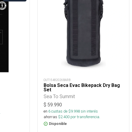
OUT15482026BARB
Bolsa Seca Evac Bikepack Dry Bag
Set
Sea To Summit
$
59.990
en
6
cuotas de $
9.998
sin interés
.
ahorras
$
2.400
por transferencia.
Disponible