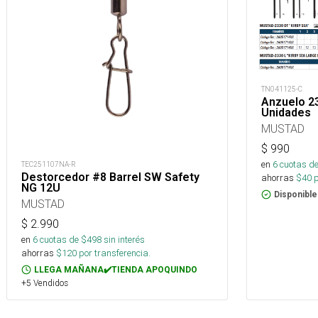
TN041125-C
Anzuelo 23
Unidades
MUSTAD
$
990
en
6
cuotas de
TEC251107NA-R
Destorcedor #8 Barrel SW Safety
ahorras
$
40
p
NG 12U
Disponible
MUSTAD
$
2.990
en
6
cuotas de $
498
sin interés
ahorras
$
120
por transferencia.
LLEGA MAÑANA✔️TIENDA APOQUINDO
+5 Vendidos