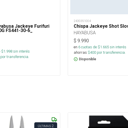
2430351004
abusa Jackeye Furifuri
Chispa Jackeye Shot Sl
30G FS441-30-6_
HAYABUSA
$
9.990
en
6
cuotas de $
1.665
sin interés
 $
1.998
sin interés
ahorras
$
400
por transferencia.
por transferencia.
Disponible
2
ÚLTIMAS