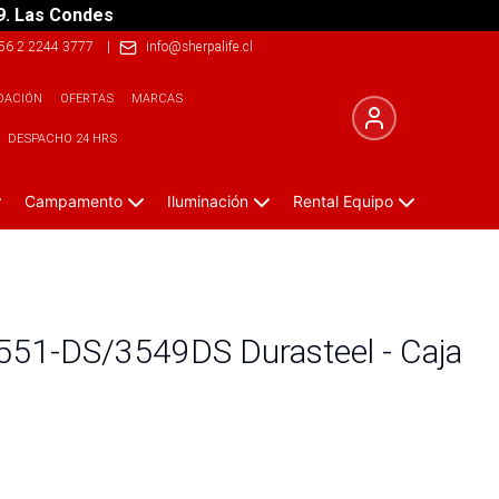
9. Las Condes
56 2 2244 3777
|
info@sherpalife.cl
DACIÓN
OFERTAS
MARCAS
DESPACHO 24 HRS
Campamento
Iluminación
Rental Equipo
3551-DS/3549DS Durasteel - Caja