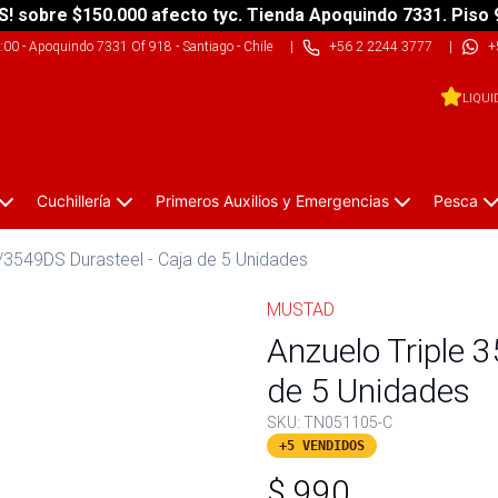
S! sobre $150.000 afecto tyc. Tienda Apoquindo 7331. Piso 
9:00
-
Apoquindo 7331 Of 918 - Santiago - Chile
|
+56 2 2244 3777
|
+
LIQUI
Cuchillería
Primeros Auxilios y Emergencias
Pesca
/3549DS Durasteel - Caja de 5 Unidades
MUSTAD
Anzuelo Triple 
de 5 Unidades
SKU:
TN051105-C
+5 VENDIDOS
$
990