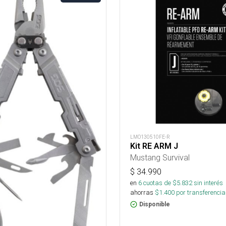
LMO130510FE-R
Kit RE ARM J
Mustang Survival
$
34.990
en
6
cuotas de $
5.832
sin interés
ahorras
$
1.400
por transferencia
Disponible