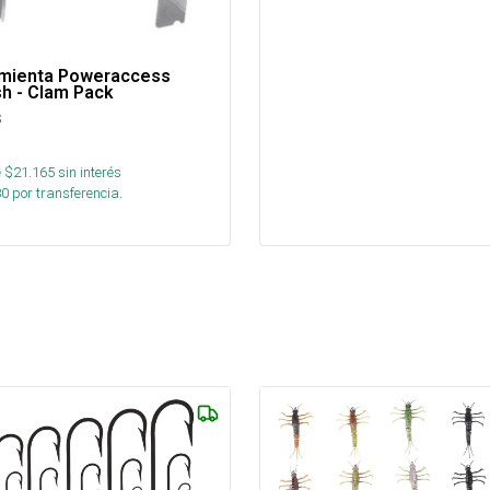
amienta Poweraccess
h - Clam Pack
s
 $
21.165
sin interés
80
por transferencia.