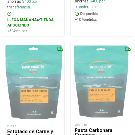
ahorras
$
400
por
ahorras
$
400
por
transferencia.
transferencia.
Disponible
+10 Vendidos
LLEGA MAÑANA✔️TIENDA
APOQUINDO
+5 Vendidos
v061216
v061210
Pasta Carbonara
Estofado de Carne y
Cremosa