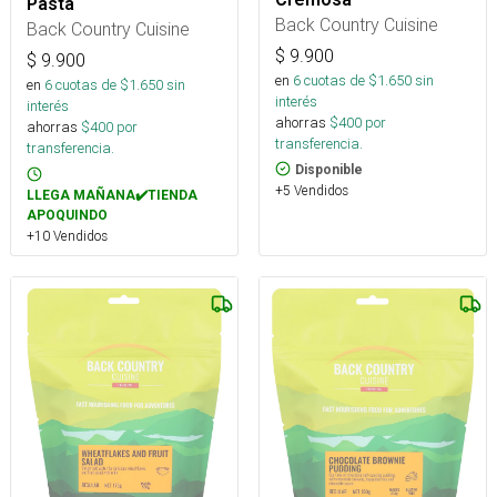
Pasta
Back Country Cuisine
Back Country Cuisine
$
9.900
$
9.900
en
6
cuotas de $
1.650
sin
en
6
cuotas de $
1.650
sin
interés
interés
ahorras
$
400
por
ahorras
$
400
por
transferencia.
transferencia.
Disponible
+5 Vendidos
LLEGA MAÑANA✔️TIENDA
APOQUINDO
+10 Vendidos