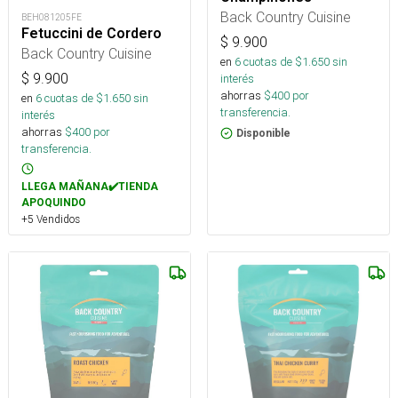
Back Country Cuisine
BEH081205FE
Fetuccini de Cordero
$
9.900
Back Country Cuisine
en
6
cuotas de $
1.650
sin
$
9.900
interés
ahorras
$
400
por
en
6
cuotas de $
1.650
sin
transferencia.
interés
ahorras
$
400
por
Disponible
transferencia.
LLEGA MAÑANA✔️TIENDA
APOQUINDO
+5 Vendidos