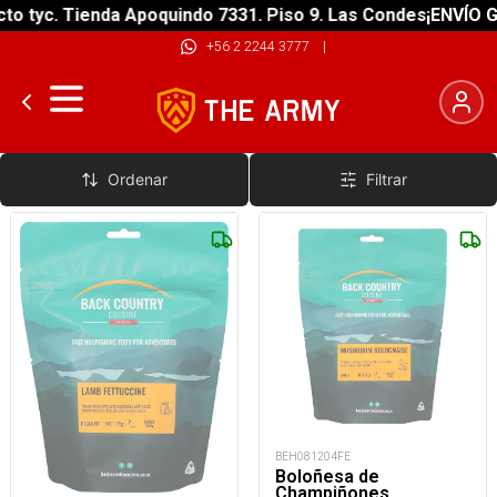
tyc. Tienda Apoquindo 7331. Piso 9. Las Condes
¡ENVÍO GRAT
+56 2 2244 3777
|
Alimentos Liofilizada
Ordenar
Filtrar
BEH081204FE
Boloñesa de
Champiñones