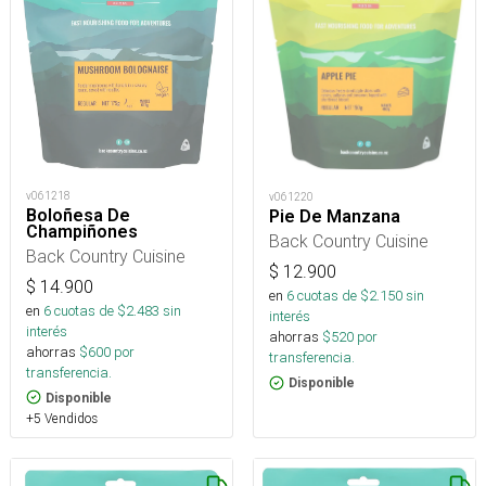
v061218
v061220
Boloñesa De
Pie De Manzana
Champiñones
Back Country Cuisine
Back Country Cuisine
$
12.900
$
14.900
en
6
cuotas de $
2.150
sin
en
6
cuotas de $
2.483
sin
interés
interés
ahorras
$
520
por
ahorras
$
600
por
transferencia.
transferencia.
Disponible
Disponible
+5 Vendidos