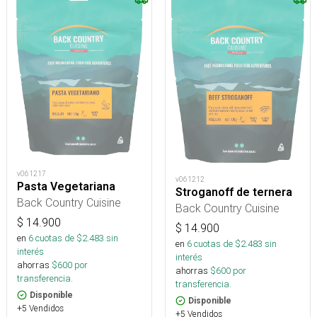
v061217
v061212
Pasta Vegetariana
Stroganoff de ternera
Back Country Cuisine
Back Country Cuisine
$
14.900
$
14.900
en
6
cuotas de $
2.483
sin
en
6
cuotas de $
2.483
sin
interés
interés
ahorras
$
600
por
ahorras
$
600
por
transferencia.
transferencia.
Disponible
Disponible
+5 Vendidos
+5 Vendidos