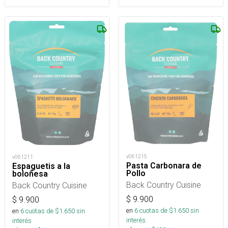
v061215
v061211
Pasta Carbonara de
Espaguetis a la
Pollo
boloñesa
Back Country Cuisine
Back Country Cuisine
$
9.900
$
9.900
en
6
cuotas de $
1.650
sin
en
6
cuotas de $
1.650
sin
interés
interés