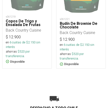
v061219
v061221
Copos De Trigo y
Budín De Brownie De
Ensalada De Frutas
Chocolate
Back Country Cuisine
Back Country Cuisine
$
12.900
$
12.900
en
6
cuotas de $
2.150
sin
en
6
cuotas de $
2.150
sin
interés
interés
ahorras
$
520
por
ahorras
$
520
por
transferencia.
transferencia.
Disponible
Disponible