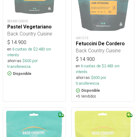
BEH081206FE
Pastel Vegetariano
Back Country Cuisine
v061213
$
14.900
Fetuccini De Cordero
en
6
cuotas de $
2.483
sin
Back Country Cuisine
interés
$
14.900
ahorras
$
600
por
en
6
cuotas de $
2.483
sin
transferencia.
interés
Disponible
ahorras
$
600
por
transferencia.
Disponible
+5 Vendidos