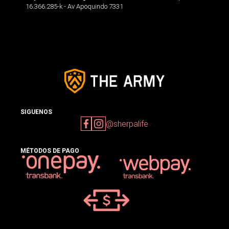
16.366.285-k - Av Apoquindo 7331
SIGUENOS
@sherpalife
MÉTODOS DE PAGO