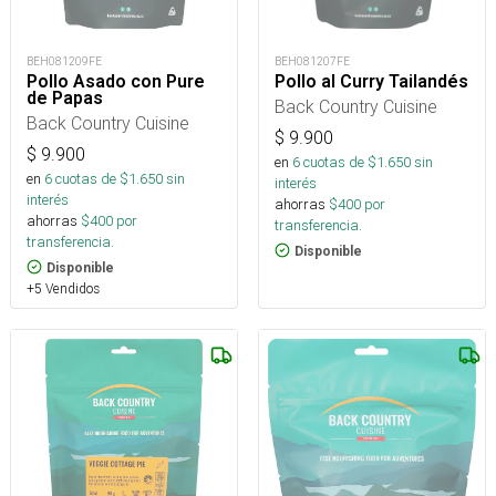
BEH081209FE
BEH081207FE
Pollo Asado con Pure
Pollo al Curry Tailandés
de Papas
Back Country Cuisine
Back Country Cuisine
$
9.900
$
9.900
en
6
cuotas de $
1.650
sin
en
6
cuotas de $
1.650
sin
interés
interés
ahorras
$
400
por
ahorras
$
400
por
transferencia.
transferencia.
Disponible
Disponible
+5 Vendidos