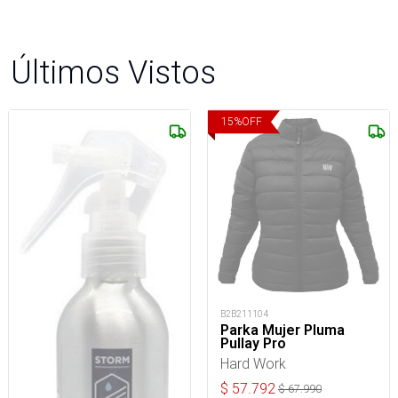
Últimos Vistos
15
%
OFF
B2B211104
Parka Mujer Pluma
Pullay Pro
Hard Work
$
57.792
$
67.990