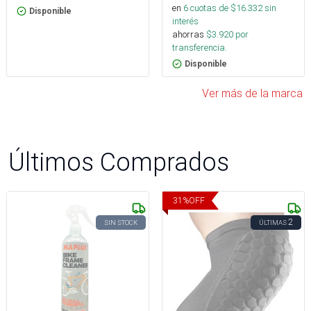
en
6
cuotas de $
16.332
sin
Disponible
interés
ahorras
$
3.920
por
transferencia.
Disponible
Ver más de la marca
Últimos Comprados
31
%
OFF
2
SIN STOCK
ÚLTIMAS