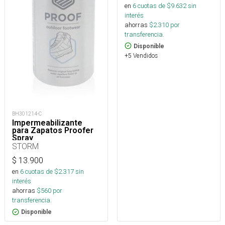
en
6
cuotas de $
9.632
sin
interés
ahorras
$
2.310
por
transferencia.
Disponible
+5 Vendidos
BH301214-C
Impermeabilizante
para Zapatos Proofer
Spray
STORM
$
13.900
en
6
cuotas de $
2.317
sin
interés
ahorras
$
560
por
transferencia.
Disponible