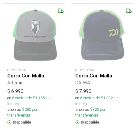
GILI200427FE
GILI200425FE
Gorro Con Malla
Gorro Con Malla
Artemis
DAIWA
$
6.990
$
7.990
en
6
cuotas de $
1.165
sin
en
6
cuotas de $
1.332
sin
interés
interés
ahorras
$
280
por
ahorras
$
320
por
transferencia.
transferencia.
Disponible
Disponible