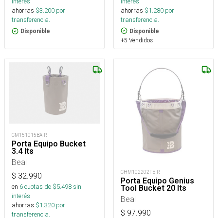
interés
interés
ahorras
$
1.280
por
ahorras
$
3.200
por
transferencia.
transferencia.
Disponible
Disponible
+5 Vendidos
CM151015BA-R
Porta Equipo Bucket
3.4 lts
Beal
CHM102202FE-R
$
32.990
Porta Equipo Genius
en
6
cuotas de $
5.498
sin
Tool Bucket 20 lts
interés
Beal
ahorras
$
1.320
por
$
97.990
transferencia.