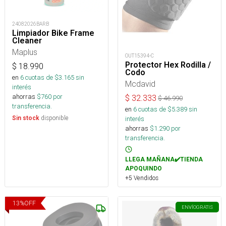
24082026BARB
Limpiador Bike Frame
Cleaner
Maplus
OUT15394-C
Protector Hex Rodilla /
$
18.990
Codo
en
6
cuotas de $
3.165
sin
Mcdavid
interés
ahorras
$
760
por
$
32.333
$
46.990
transferencia.
en
6
cuotas de $
5.389
sin
disponible
interés
Sin stock
ahorras
$
1.290
por
transferencia.
LLEGA MAÑANA✔️TIENDA
APOQUINDO
+5 Vendidos
13
%
OFF
ENVÍO
GRATIS