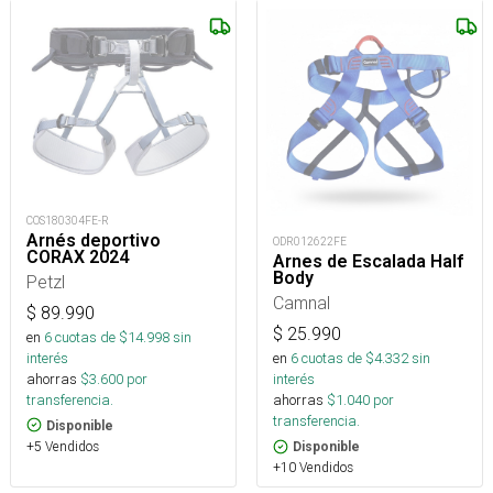
COS180304FE-R
Arnés deportivo
ODR012622FE
CORAX 2024
Arnes de Escalada Half
Body
Petzl
Camnal
$
89.990
$
25.990
en
6
cuotas de $
14.998
sin
interés
en
6
cuotas de $
4.332
sin
ahorras
$
3.600
por
interés
transferencia.
ahorras
$
1.040
por
transferencia.
Disponible
+5 Vendidos
Disponible
+10 Vendidos