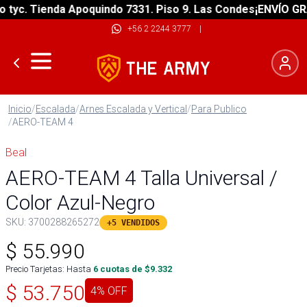
c. Tienda Apoquindo 7331. Piso 9. Las Condes
¡ENVÍO GRATIS
+56 2 2244 3777
|
Inicio
/
Escalada
/
Arnes Escalada y Vertical
/
Para Publico
/
AERO-TEAM 4
Beal
AERO-TEAM 4 Talla Universal /
Color Azul-Negro
SKU:
3700288265272
+5 VENDIDOS
$
55.990
Precio Tarjetas: Hasta
6
cuotas de $
9.332
$
53.750
4
% OFF