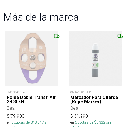
Más de la marca
CM161002BA-R
CM010418BA-R
Marcador Para Cuerda
Polea Doble Transf’ Air
(Rope Marker)
2B 30kN
Beal
Beal
$
31.990
$
79.900
en
6
cuotas de $
5.332
sin
en
6
cuotas de $
13.317
sin