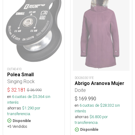
OUT40410
Polea Small
DOI260301FE
Singing Rock
Abrigo Aranova Mujer
$
32.181
Doite
$
36.990
en
6
cuotas de $
5.364
sin
$
169.990
interés
en
6
cuotas de $
28.332
sin
ahorras
$
1.290
por
interés
transferencia.
ahorras
$
6.800
por
Disponible
transferencia.
+5 Vendidos
Disponible