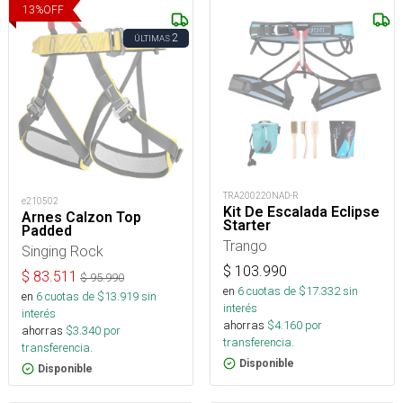
13
%
OFF
2
ÚLTIMAS
TRA200220NAD-R
e210502
Kit De Escalada Eclipse
Arnes Calzon Top
Starter
Padded
Trango
Singing Rock
$
103.990
$
83.511
$
95.990
en
6
cuotas de $
17.332
sin
en
6
cuotas de $
13.919
sin
interés
interés
ahorras
$
4.160
por
ahorras
$
3.340
por
transferencia.
transferencia.
Disponible
Disponible