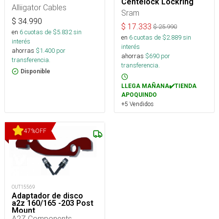
Centelock Lockring
Alliigator Cables
Sram
$
34.990
$
17.333
$
25.990
en
6
cuotas de $
5.832
sin
en
6
cuotas de $
2.889
sin
interés
interés
ahorras
$
1.400
por
ahorras
$
690
por
transferencia.
transferencia.
Disponible
LLEGA MAÑANA✔️TIENDA
APOQUINDO
+5 Vendidos
47
%
OFF
OUT15569
Adaptador de disco
a2z 160/165 -203 Post
Mount
A2Z Components