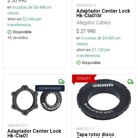
$
50.990
AND040401-C
en
6
cuotas de $
8.498
sin
Adaptador Center Lock
interés
Hk-Cla01bl
ahorras
$
2.040
por
Alliigator Cables
transferencia.
$
27.990
Disponible
en
6
cuotas de $
4.665
sin
+5 Vendidos
interés
ahorras
$
1.120
por
transferencia.
Disponible
33
%
OFF
ÚLTIMA UNIDAD
AND040413-C
MKR120111
Adaptador Center Lock
Tapa rotor disco
Hk-Cla01