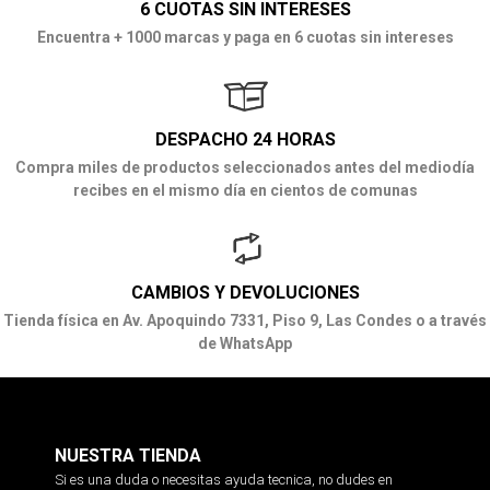
6 CUOTAS SIN INTERESES
Encuentra + 1000 marcas y paga en 6 cuotas sin intereses
DESPACHO 24 HORAS
Compra miles de productos seleccionados antes del mediodía
recibes en el mismo día en cientos de comunas
CAMBIOS Y DEVOLUCIONES
Tienda física en Av. Apoquindo 7331, Piso 9, Las Condes o a través
de WhatsApp
NUESTRA TIENDA
Si es una duda o necesitas ayuda tecnica, no dudes en