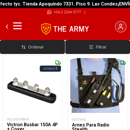
ecto tyc. Tienda Apoquindo 7331. Piso 9. Las Condes
¡ENVÍO
+56 2 2244 3777
|
Accesorios
Ordenar
Filtrar
3
ÚLTIMAS
VOL220504BA-R
OUT21842
Victron Busbar 150A 4P
Arnes Para Radio
+ Cover
Stealth