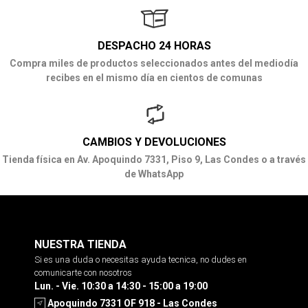
DESPACHO 24 HORAS
Compra miles de productos seleccionados antes del mediodía
recibes en el mismo día en cientos de comunas
CAMBIOS Y DEVOLUCIONES
Tienda física en Av. Apoquindo 7331, Piso 9, Las Condes o a través
de WhatsApp
NUESTRA TIENDA
Si es una duda o necesitas ayuda tecnica, no dudes en
comunicarte con nosotros
Lun. - Vie. 10:30 a 14:30 - 15:00 a 19:00
Apoquindo 7331 OF 918 - Las Condes