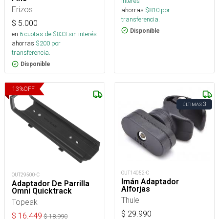
interés
Erizos
ahorras
$
810
por
transferencia.
$
5.000
Disponible
en
6
cuotas de $
833
sin interés
ahorras
$
200
por
transferencia.
Disponible
13
%
OFF
3
ÚLTIMAS
OUT14052-C
OUT29500-C
Imán Adaptador
Adaptador De Parrilla
Alforjas
Omni Quicktrack
Thule
Topeak
$
29.990
$
16.449
$
18.990