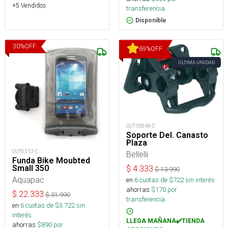
+5 Vendidos
transferencia.
Disponible
30
%
OFF
69
%
OFF
ÚLTIMA UNIDAD
OUT18848-C
Soporte Del. Canasto
Plaza
OUT6313-C
Bellelli
Funda Bike Moubted
Small 350
$
4.333
$
13.990
Aquapac
en
6
cuotas de $
722
sin interés
ahorras
$
170
por
$
22.333
$
31.990
transferencia.
en
6
cuotas de $
3.722
sin
interés
LLEGA MAÑANA✔️TIENDA
ahorras
$
890
por