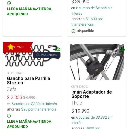
$
39.990
en
6
cuotas de $
6.665
sin
LLEGA MAÑANA✔️TIENDA
interés
APOQUINDO
ahorras
$
1.600
por
transferencia.
Disponible
67
%
OFF
ÚLTIMA UNIDAD
OUT18734-C
Gancho para Parrilla
Stretch
OUT14050-C
Zefal
Imán Adaptador de
Soporte
$
2.333
$
6.990
Thule
en
6
cuotas de $
389
sin interés
ahorras
$
90
por transferencia.
$
19.990
en
6
cuotas de $
3.332
sin
LLEGA MAÑANA✔️TIENDA
interés
APOQUINDO
ahorras
$
800
por