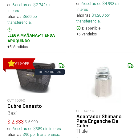
en
6
cuotas de $
4.998
sin
en
6
cuotas de $
2.742
sin
interés
interés
ahorras
$
1.200
por
ahorras
$
660
por
transferencia.
transferencia.
Disponible
+5 Vendidos
LLEGA MAÑANA✔️TIENDA
APOQUINDO
+5 Vendidos
61
%
OFF
ÚLTIMA UNIDAD
OUT17669-C
Cubre Canasto
OUT14757-C
Basil
Adaptador Shimano
Para Enganche De
$
2.333
$
5.990
Cubo
en
6
cuotas de $
389
sin interés
Thule
ahorras
$
90
por transferencia.