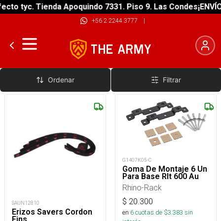
cto tyc. Tienda Apoquindo 7331. Piso 9. Las Condes
¡ENVÍO 
+56 2 2244 3777
|
Accesorios
Ordenar
Filtrar
G1407K05-C
Goma De Montaje 6 Un
Para Base Rlt 600 Au
Rhino-Rack
$
20.300
SAUN12810
Erizos Savers Cordon
en
6
cuotas de $
3.383
sin
Fins