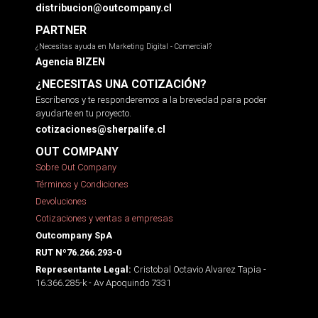
distribucion@outcompany.cl
PARTNER
¿Necesitas ayuda en Marketing Digital - Comercial?
Agencia BIZEN
¿NECESITAS UNA COTIZACIÓN?
Escríbenos y te responderemos a la brevedad para poder
ayudarte en tu proyecto.
cotizaciones@sherpalife.cl
OUT COMPANY
Sobre Out Company
Términos y Condiciones
Devoluciones
Cotizaciones y ventas a empresas
Outcompany SpA
RUT Nº76.266.293-0
Cristobal Octavio Alvarez Tapia -
Representante Legal:
16.366.285-k - Av Apoquindo 7331