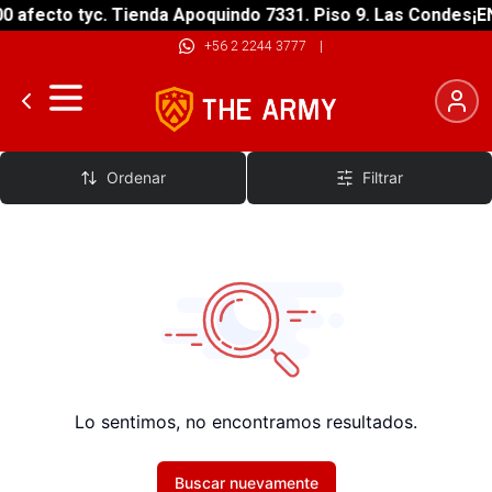
 afecto tyc. Tienda Apoquindo 7331. Piso 9. Las Condes
¡EN
+56 2 2244 3777
|
Accesorios Wetsuits
Ordenar
Filtrar
Lo sentimos, no encontramos resultados.
Buscar nuevamente