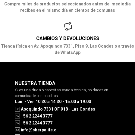
Compra miles de productos seleccionados antes del mediodía
recibes en el mismo día en cientos de comunas
CAMBIOS Y DEVOLUCIONES
Tienda física en Av. Apoquindo 7331, Piso 9, Las Condes o a través
de WhatsApp
NUESTRA TIENDA
Si es una duda o necesitas ayuda tecnica, no dudes en
comunicarte con nosotros
Lun. - Vie. 10:30 a 14:30 - 15:00 a 19:00
Apoquindo 7331 OF 918 - Las Condes
+56 2 2244 3777
+56 2 2244 3777
info@sherpalife.cl