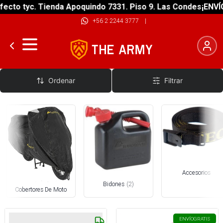
ecto tyc. Tienda Apoquindo 7331. Piso 9. Las Condes
¡ENVÍO
+56 2 2244 3777
|
Accesorios Motos Big Trail
Ordenar
Filtrar
Accesorios
Bidones
(
2
)
Cobertores De Moto
ENVÍO
GRATIS