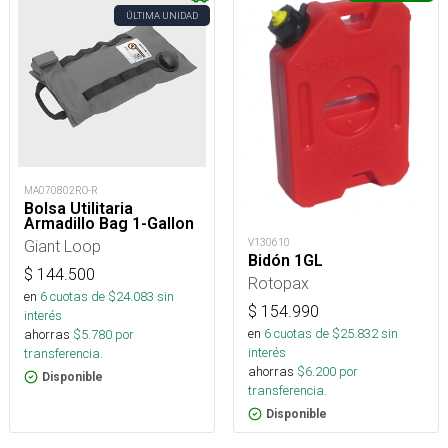
ÚLTIMA UNIDAD
MA070802RO-R
Bolsa Utilitaria
Armadillo Bag 1-Gallon
V130610
Giant Loop
Bidón 1GL
$
144.500
Rotopax
en
6
cuotas de $
24.083
sin
$
154.990
interés
en
6
cuotas de $
25.832
sin
ahorras
$
5.780
por
interés
transferencia.
ahorras
$
6.200
por
Disponible
transferencia.
Disponible