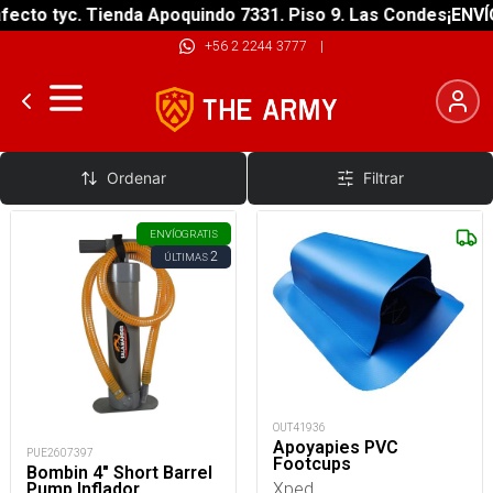
ecto tyc. Tienda Apoquindo 7331. Piso 9. Las Condes
¡ENVÍO
+56 2 2244 3777
|
Accesorios Balsas
Ordenar
Filtrar
ENVÍO
GRATIS
2
ÚLTIMAS
OUT41936
Apoyapies PVC
PUE2607397
Footcups
Bombin 4" Short Barrel
Xped
Pump Inflador