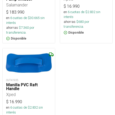
Salamander
$
16.990
en
6
cuotas de $
2.832
sin
$
183.990
interés
en
6
cuotas de $
30.665
sin
ahorras
$
680
por
interés
transferencia.
ahorras
$
7.360
por
transferencia.
Disponible
Disponible
OUT41935
Manilla PVC Raft
Handle
Xped
$
16.990
en
6
cuotas de $
2.832
sin
interés