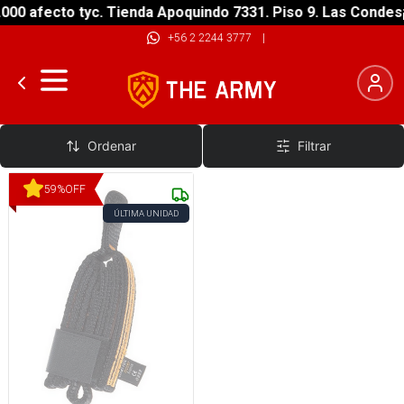
00 afecto tyc. Tienda Apoquindo 7331. Piso 9. Las Condes
¡
+56 2 2244 3777
|
Absorbedor de Energía
Ordenar
Filtrar
59
%
OFF
ÚLTIMA UNIDAD