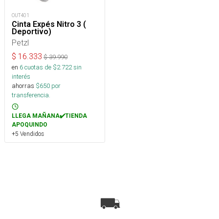
OUT401
Cinta Expés Nitro 3 (
Deportivo)
Petzl
$
16.333
$
39.990
en
6
cuotas de $
2.722
sin
interés
ahorras
$
650
por
transferencia.
LLEGA MAÑANA✔️TIENDA
APOQUINDO
+5 Vendidos