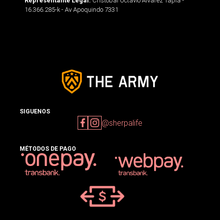
Cristobal Octavio Alvarez Tapia -
Representante Legal:
16.366.285-k - Av Apoquindo 7331
SIGUENOS
@sherpalife
MÉTODOS DE PAGO